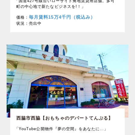
「国道427号線沿いローサイド角地賃貸用店舗。多可
町の中心地で新たなビジネスを!！」
毎月賃料15万4千円（税込み）
価格：
状況：
売出中
西脇市西脇【おもちゃのデパートてんぷる】
「YouTube公開物件『夢の空間』をあなたに…」