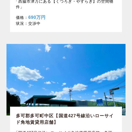
「西脇市津万にある【くつろぎ・やすらぎ】の空間物
件」
690万円
価格：
状況：
交渉中
多可郡多可町中区【国道427号線沿いローサイ
ド角地賃貸用店舗】