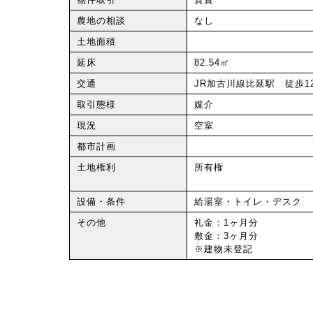
農地の相談
なし
土地面積
延床
82.54㎡
交通
JR加古川線比延駅 徒歩1
取引態様
媒介
現況
空室
都市計画
土地権利
所有権
設備・条件
給湯室・トイレ・デスク
その他
礼金：1ヶ月分
敷金：3ヶ月分
※建物未登記