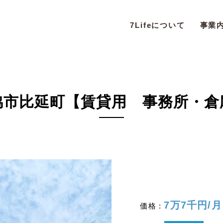
7Lifeについて
事業
脇市比延町【賃貸用 事務所・倉
7万7千円/
価格 :