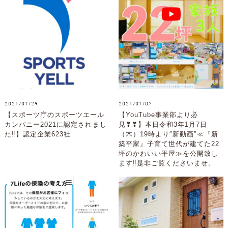
2021/01/29
2021/01/07
【スポーツ庁のスポーツエール
【YouTube事業部より必
カンパニー2021に認定されまし
見❣❣】本日令和3年1月7日
た‼】認定企業623社
（木）19時より″新動画″≪『新
築平家』子育て世代が建てた22
坪のかわいい平屋≫を公開致し
ます‼是非ご覧くださいませ。