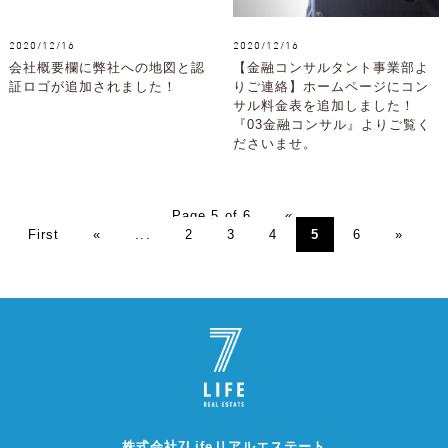
2020/12/16
2020/12/16
会社概要欄に弊社への地図と認
【金融コンサルタント事業部よ
証ロゴが追加されました！
りご連絡】ホームページにコン
サル料金表を追加しました！
『03金融コンサル』よりご覧く
ださいませ。
Page 5 of 6
«
First
«
...
2
3
4
5
6
»
株式会社7Lifeリアルエステート