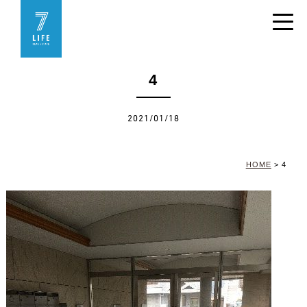
4
2021/01/18
HOME
>
4