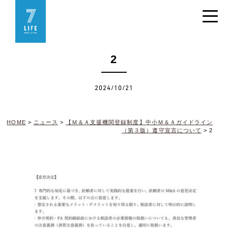
2
2024/10/21
HOME
>
ニュース
>
【Ｍ＆Ａ支援機関登録制度】中小Ｍ＆Ａガイドライン
（第３版）遵守宣言について
>
2