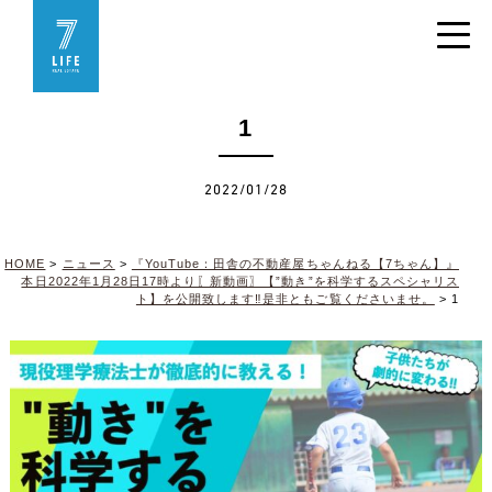
1
2022/01/28
HOME
>
ニュース
>
『YouTube：田舎の不動産屋ちゃんねる【7ちゃん】』
本日2022年1月28日17時より〖新動画〗【”動き”を科学するスペシャリス
ト】を公開致します‼是非ともご覧くださいませ。
>
1