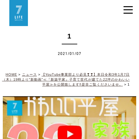
1
2021/01/07
HOME
>
ニュース
>
【YouTube事業部より必見❣❣】本日令和3年1月7日
（木）19時より″新動画″≪『新築平家』子育て世代が建てた22坪のかわいい
平屋≫を公開致します‼是非ご覧くださいませ。
>
1