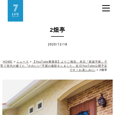
2畑亭
2020/12/18
HOME
>
ニュース
>
【YouTube事業部】よりご報告。本日『新築平家』子
育て世代が建てた〝かわいい”平屋の撮影をしました。近日YouTube公開予定
です！お楽しみに❕
>
2畑亭