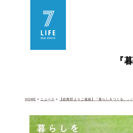
『
HOME
>
ニュース
>
【総務部よりご連絡】『暮らしをつくる。』パ