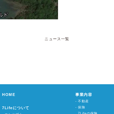
ニュース一覧
HOME
事業内容
不動産
保険
7Lifeについて
7Lifeの保険