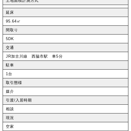
土地面積計測方式
延床
95.64㎡
間取り
5DK
交通
JR加古川線 西脇市駅 車5分
駐車
1台
取引態様
媒介
引渡/入居時期
相談
現況
空家