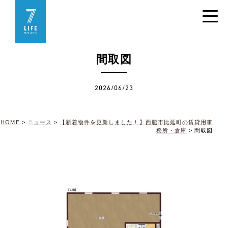
間取図
2026/06/23
HOME
>
ニュース
>
【新着物件を更新しました！】西脇市比延町の賃貸用事
務所・倉庫
>
間取図