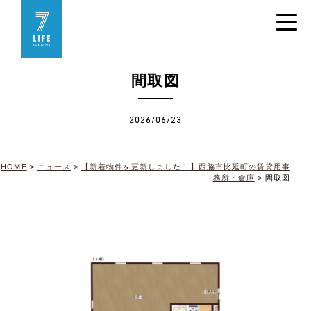
間取図
2026/06/23
HOME
>
ニュース
>
【新着物件を更新しました！】西脇市比延町の賃貸用事
務所・倉庫
>
間取図