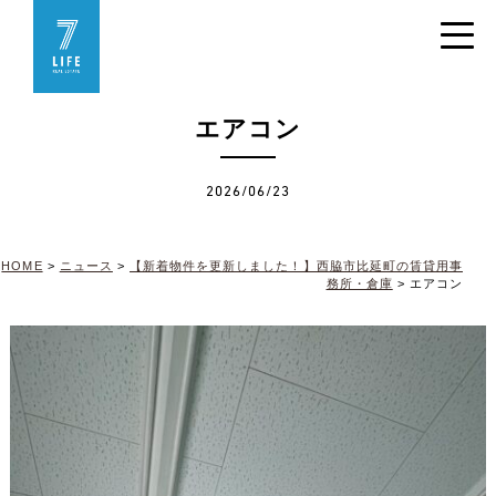
エアコン
2026/06/23
HOME
>
ニュース
>
【新着物件を更新しました！】西脇市比延町の賃貸用事
務所・倉庫
>
エアコン